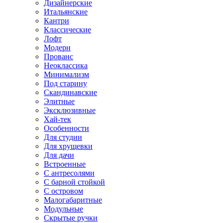
Дизайнерские
Итальянские
Кантри
Классические
Лофт
Модерн
Прованс
Неоклассика
Минимализм
Под старину
Скандинавские
Элитные
Эксклюзивные
Хай-тек
Особенности
Для студии
Для хрущевки
Для дачи
Встроенные
С антресолями
С барной стойкой
С островом
Малогабаритные
Модульные
Скрытые ручки