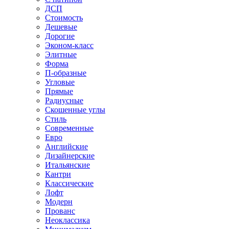
ДСП
Стоимость
Дешевые
Дорогие
Эконом-класс
Элитные
Форма
П-образные
Угловые
Прямые
Радиусные
Скошенные углы
Стиль
Современные
Евро
Английские
Дизайнерские
Итальянские
Кантри
Классические
Лофт
Модерн
Прованс
Неоклассика