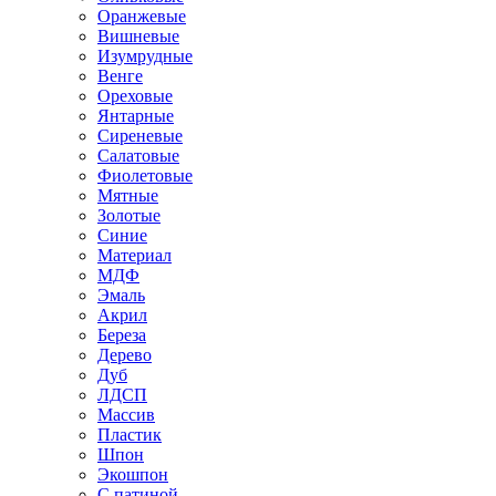
Оранжевые
Вишневые
Изумрудные
Венге
Ореховые
Янтарные
Сиреневые
Салатовые
Фиолетовые
Мятные
Золотые
Синие
Материал
МДФ
Эмаль
Акрил
Береза
Дерево
Дуб
ЛДСП
Массив
Пластик
Шпон
Экошпон
С патиной