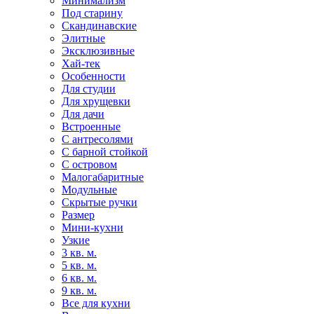
Минимализм
Под старину
Скандинавские
Элитные
Эксклюзивные
Хай-тек
Особенности
Для студии
Для хрущевки
Для дачи
Встроенные
С антресолями
С барной стойкой
С островом
Малогабаритные
Модульные
Скрытые ручки
Размер
Мини-кухни
Узкие
3 кв. м.
5 кв. м.
6 кв. м.
9 кв. м.
Все для кухни