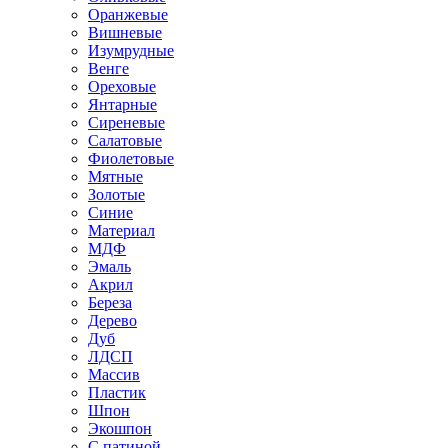
Оранжевые
Вишневые
Изумрудные
Венге
Ореховые
Янтарные
Сиреневые
Салатовые
Фиолетовые
Мятные
Золотые
Синие
Материал
МДФ
Эмаль
Акрил
Береза
Дерево
Дуб
ЛДСП
Массив
Пластик
Шпон
Экошпон
С патиной