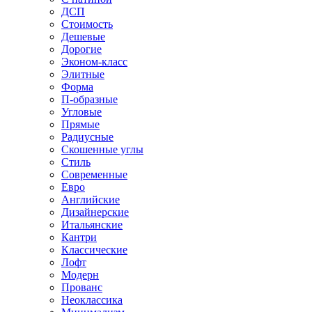
ДСП
Стоимость
Дешевые
Дорогие
Эконом-класс
Элитные
Форма
П-образные
Угловые
Прямые
Радиусные
Скошенные углы
Стиль
Современные
Евро
Английские
Дизайнерские
Итальянские
Кантри
Классические
Лофт
Модерн
Прованс
Неоклассика