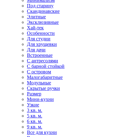
Минимализм
Под старину
Скандинавские
Элитные
Эксклюзивные
Хай-тек
Особенности
Для студии
Для хрущевки
Для дачи
Встроенные
С антресолями
С барной стойкой
С островом
Малогабаритные
Модульные
Скрытые ручки
Размер
Мини-кухни
Узкие
3 кв. м.
5 кв. м.
6 кв. м.
9 кв. м.
Все для кухни