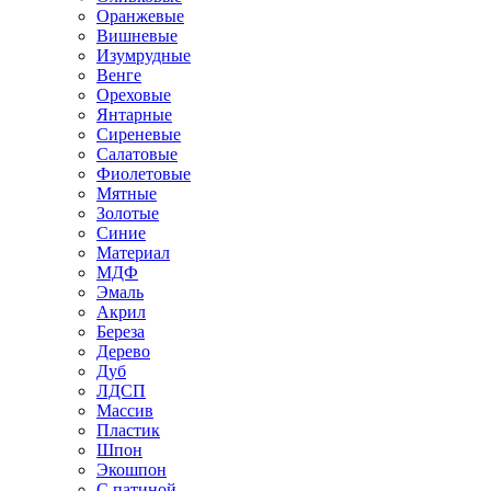
Оранжевые
Вишневые
Изумрудные
Венге
Ореховые
Янтарные
Сиреневые
Салатовые
Фиолетовые
Мятные
Золотые
Синие
Материал
МДФ
Эмаль
Акрил
Береза
Дерево
Дуб
ЛДСП
Массив
Пластик
Шпон
Экошпон
С патиной