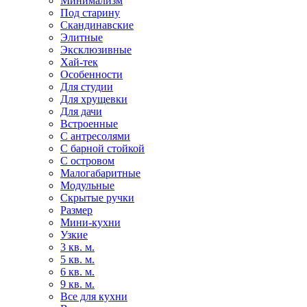
Минимализм
Под старину
Скандинавские
Элитные
Эксклюзивные
Хай-тек
Особенности
Для студии
Для хрущевки
Для дачи
Встроенные
С антресолями
С барной стойкой
С островом
Малогабаритные
Модульные
Скрытые ручки
Размер
Мини-кухни
Узкие
3 кв. м.
5 кв. м.
6 кв. м.
9 кв. м.
Все для кухни