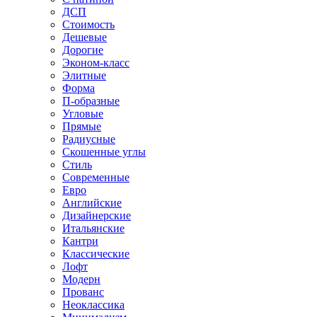
ДСП
Стоимость
Дешевые
Дорогие
Эконом-класс
Элитные
Форма
П-образные
Угловые
Прямые
Радиусные
Скошенные углы
Стиль
Современные
Евро
Английские
Дизайнерские
Итальянские
Кантри
Классические
Лофт
Модерн
Прованс
Неоклассика