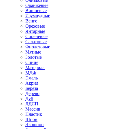
Оливковые
Оранжевые
Вишневые
Изумрудные
Венге
Ореховые
Янтарные
Сиреневые
Салатовые
Фиолетовые
Мятные
Золотые
Синие
Материал
МДФ
Эмаль
Акрил
Береза
Дерево
Дуб
ЛДСП
Массив
Пластик
Шпон
Экошпон