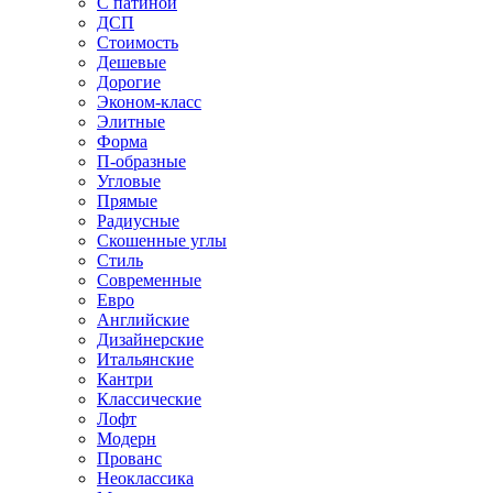
С патиной
ДСП
Стоимость
Дешевые
Дорогие
Эконом-класс
Элитные
Форма
П-образные
Угловые
Прямые
Радиусные
Скошенные углы
Стиль
Современные
Евро
Английские
Дизайнерские
Итальянские
Кантри
Классические
Лофт
Модерн
Прованс
Неоклассика