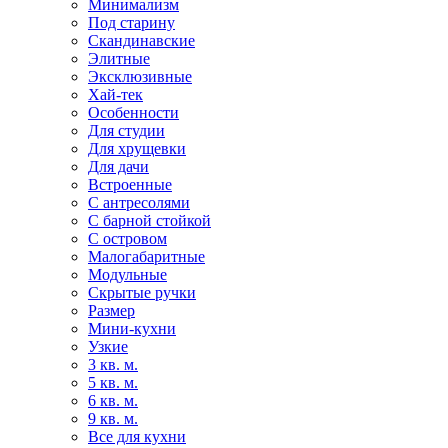
Минимализм
Под старину
Скандинавские
Элитные
Эксклюзивные
Хай-тек
Особенности
Для студии
Для хрущевки
Для дачи
Встроенные
С антресолями
С барной стойкой
С островом
Малогабаритные
Модульные
Скрытые ручки
Размер
Мини-кухни
Узкие
3 кв. м.
5 кв. м.
6 кв. м.
9 кв. м.
Все для кухни