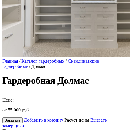
Главная
/
Каталог гардеробных
/
Скандинавские
гардеробные
/ Долмас
Гардеробная Долмас
Цена:
от 55 000
руб.
Добавить в корзину
Расчет цены
Вызвать
Заказать
замерщика