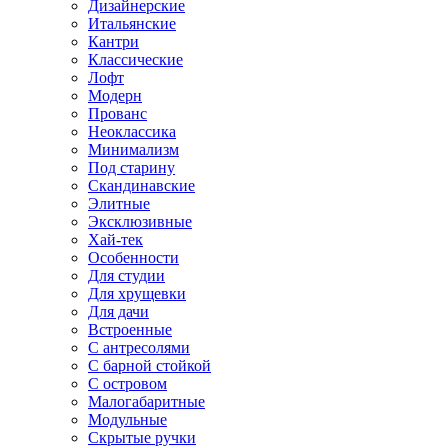
Дизайнерские
Итальянские
Кантри
Классические
Лофт
Модерн
Прованс
Неоклассика
Минимализм
Под старину
Скандинавские
Элитные
Эксклюзивные
Хай-тек
Особенности
Для студии
Для хрущевки
Для дачи
Встроенные
С антресолями
С барной стойкой
С островом
Малогабаритные
Модульные
Скрытые ручки