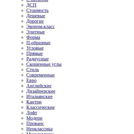
ДСП
Стоимость
Дешевые
Дорогие
Эконом-класс
Элитные
Форма
П-образные
Угловые
Прямые
Радиусные
Скошенные углы
Стиль
Современные
Евро
Английские
Дизайнерские
Итальянские
Кантри
Классические
Лофт
Модерн
Прованс
Неоклассика