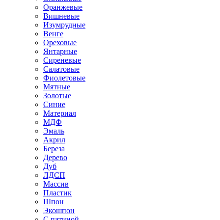
Оранжевые
Вишневые
Изумрудные
Венге
Ореховые
Янтарные
Сиреневые
Салатовые
Фиолетовые
Мятные
Золотые
Синие
Материал
МДФ
Эмаль
Акрил
Береза
Дерево
Дуб
ЛДСП
Массив
Пластик
Шпон
Экошпон
С патиной