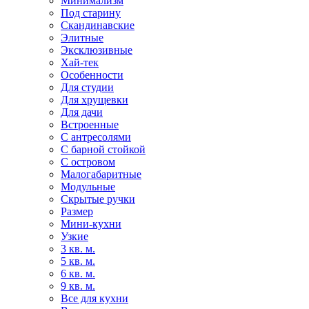
Минимализм
Под старину
Скандинавские
Элитные
Эксклюзивные
Хай-тек
Особенности
Для студии
Для хрущевки
Для дачи
Встроенные
С антресолями
С барной стойкой
С островом
Малогабаритные
Модульные
Скрытые ручки
Размер
Мини-кухни
Узкие
3 кв. м.
5 кв. м.
6 кв. м.
9 кв. м.
Все для кухни