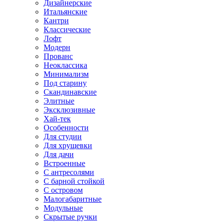
Дизайнерские
Итальянские
Кантри
Классические
Лофт
Модерн
Прованс
Неоклассика
Минимализм
Под старину
Скандинавские
Элитные
Эксклюзивные
Хай-тек
Особенности
Для студии
Для хрущевки
Для дачи
Встроенные
С антресолями
С барной стойкой
С островом
Малогабаритные
Модульные
Скрытые ручки