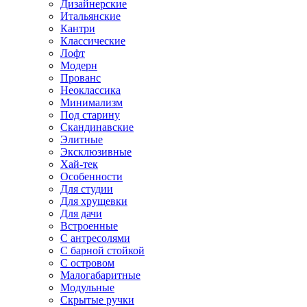
Дизайнерские
Итальянские
Кантри
Классические
Лофт
Модерн
Прованс
Неоклассика
Минимализм
Под старину
Скандинавские
Элитные
Эксклюзивные
Хай-тек
Особенности
Для студии
Для хрущевки
Для дачи
Встроенные
С антресолями
С барной стойкой
С островом
Малогабаритные
Модульные
Скрытые ручки