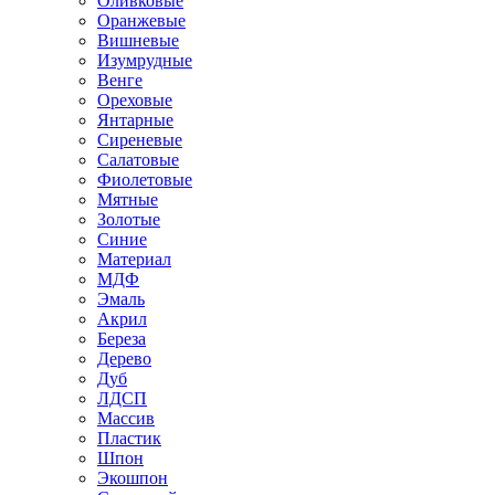
Оливковые
Оранжевые
Вишневые
Изумрудные
Венге
Ореховые
Янтарные
Сиреневые
Салатовые
Фиолетовые
Мятные
Золотые
Синие
Материал
МДФ
Эмаль
Акрил
Береза
Дерево
Дуб
ЛДСП
Массив
Пластик
Шпон
Экошпон