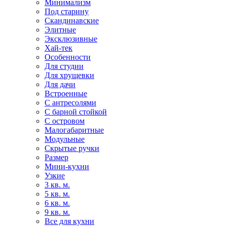
Минимализм
Под старину
Скандинавские
Элитные
Эксклюзивные
Хай-тек
Особенности
Для студии
Для хрущевки
Для дачи
Встроенные
С антресолями
С барной стойкой
С островом
Малогабаритные
Модульные
Скрытые ручки
Размер
Мини-кухни
Узкие
3 кв. м.
5 кв. м.
6 кв. м.
9 кв. м.
Все для кухни