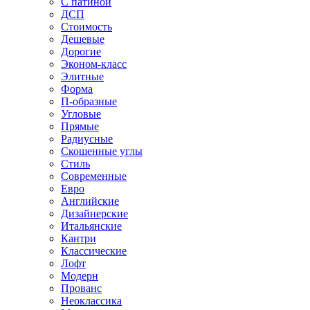
С патиной
ДСП
Стоимость
Дешевые
Дорогие
Эконом-класс
Элитные
Форма
П-образные
Угловые
Прямые
Радиусные
Скошенные углы
Стиль
Современные
Евро
Английские
Дизайнерские
Итальянские
Кантри
Классические
Лофт
Модерн
Прованс
Неоклассика