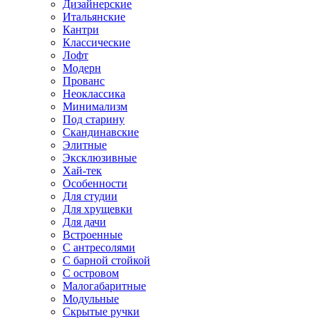
Дизайнерские
Итальянские
Кантри
Классические
Лофт
Модерн
Прованс
Неоклассика
Минимализм
Под старину
Скандинавские
Элитные
Эксклюзивные
Хай-тек
Особенности
Для студии
Для хрущевки
Для дачи
Встроенные
С антресолями
С барной стойкой
С островом
Малогабаритные
Модульные
Скрытые ручки