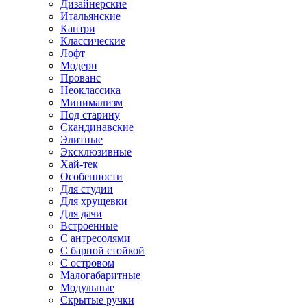
Дизайнерские
Итальянские
Кантри
Классические
Лофт
Модерн
Прованс
Неоклассика
Минимализм
Под старину
Скандинавские
Элитные
Эксклюзивные
Хай-тек
Особенности
Для студии
Для хрущевки
Для дачи
Встроенные
С антресолями
С барной стойкой
С островом
Малогабаритные
Модульные
Скрытые ручки