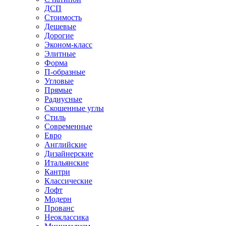
ДСП
Стоимость
Дешевые
Дорогие
Эконом-класс
Элитные
Форма
П-образные
Угловые
Прямые
Радиусные
Скошенные углы
Стиль
Современные
Евро
Английские
Дизайнерские
Итальянские
Кантри
Классические
Лофт
Модерн
Прованс
Неоклассика