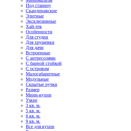
Минимализм
Под старину
Скандинавские
Элитные
Эксклюзивные
Хай-тек
Особенности
Для студии
Для хрущевки
Для дачи
Встроенные
С антресолями
С барной стойкой
С островом
Малогабаритные
Модульные
Скрытые ручки
Размер
Мини-кухни
Узкие
3 кв. м.
5 кв. м.
6 кв. м.
9 кв. м.
Все для кухни