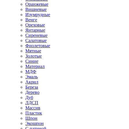
Оранжевые
Вишневые
Изумрудные
Венге
Ореховые
Янтарные
Сиреневые
Салатовые
Фиолетовые
Мятные
Золотые
Синие
Материал
МДФ
Эмаль
Акрил
Береза
Дерево
Дуб
ЛДСП
Массив
Пластик
Шпон
Экошпон
С патиной