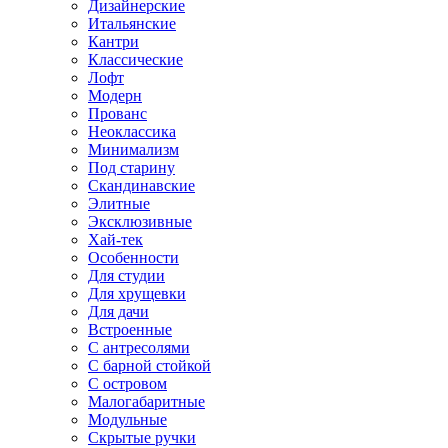
Дизайнерские
Итальянские
Кантри
Классические
Лофт
Модерн
Прованс
Неоклассика
Минимализм
Под старину
Скандинавские
Элитные
Эксклюзивные
Хай-тек
Особенности
Для студии
Для хрущевки
Для дачи
Встроенные
С антресолями
С барной стойкой
С островом
Малогабаритные
Модульные
Скрытые ручки