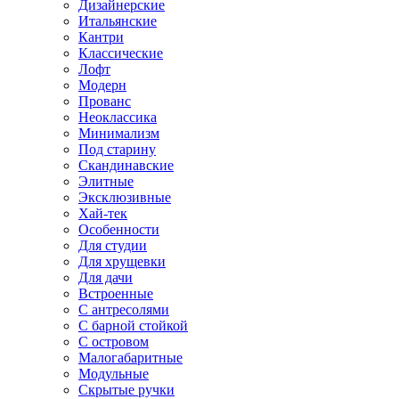
Дизайнерские
Итальянские
Кантри
Классические
Лофт
Модерн
Прованс
Неоклассика
Минимализм
Под старину
Скандинавские
Элитные
Эксклюзивные
Хай-тек
Особенности
Для студии
Для хрущевки
Для дачи
Встроенные
С антресолями
С барной стойкой
С островом
Малогабаритные
Модульные
Скрытые ручки