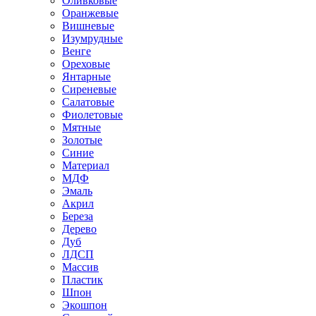
Оливковые
Оранжевые
Вишневые
Изумрудные
Венге
Ореховые
Янтарные
Сиреневые
Салатовые
Фиолетовые
Мятные
Золотые
Синие
Материал
МДФ
Эмаль
Акрил
Береза
Дерево
Дуб
ЛДСП
Массив
Пластик
Шпон
Экошпон