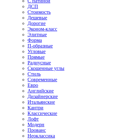
С патиной
ДСП
Стоимость
Дешевые
Дорогие
Эконом-класс
Элитные
Форма
П-образные
Угловые
Прямые
Радиусные
Скошенные углы
Стиль
Современные
Евро
Английские
Дизайнерские
Итальянские
Кантри
Классические
Лофт
Модерн
Прованс
Неоклассика