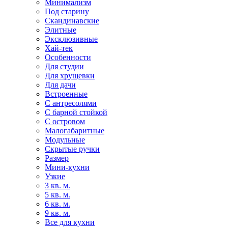
Минимализм
Под старину
Скандинавские
Элитные
Эксклюзивные
Хай-тек
Особенности
Для студии
Для хрущевки
Для дачи
Встроенные
С антресолями
С барной стойкой
С островом
Малогабаритные
Модульные
Скрытые ручки
Размер
Мини-кухни
Узкие
3 кв. м.
5 кв. м.
6 кв. м.
9 кв. м.
Все для кухни