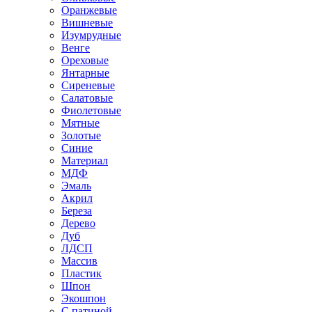
Оранжевые
Вишневые
Изумрудные
Венге
Ореховые
Янтарные
Сиреневые
Салатовые
Фиолетовые
Мятные
Золотые
Синие
Материал
МДФ
Эмаль
Акрил
Береза
Дерево
Дуб
ЛДСП
Массив
Пластик
Шпон
Экошпон
С патиной