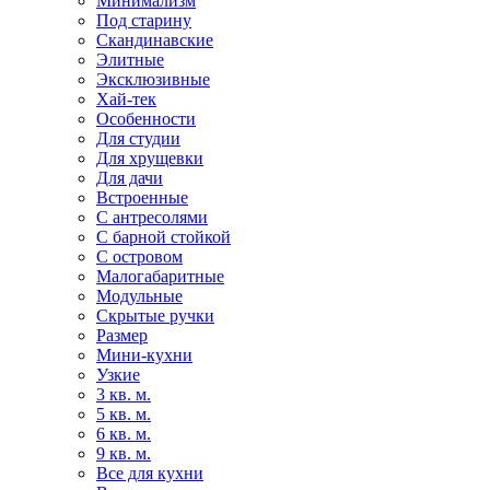
Минимализм
Под старину
Скандинавские
Элитные
Эксклюзивные
Хай-тек
Особенности
Для студии
Для хрущевки
Для дачи
Встроенные
С антресолями
С барной стойкой
С островом
Малогабаритные
Модульные
Скрытые ручки
Размер
Мини-кухни
Узкие
3 кв. м.
5 кв. м.
6 кв. м.
9 кв. м.
Все для кухни