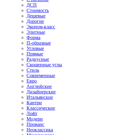
ДСП
Стоимость
Дешевые
Дорогие
Эконом-класс
Элитные
Форма
П-образные
Угловые
Прямые
Радиусные
Скошенные углы
Стиль
Современные
Евро
Английские
Дизайнерские
Итальянские
Кантри
Классические
Лофт
Модерн
Прованс
Неоклассика