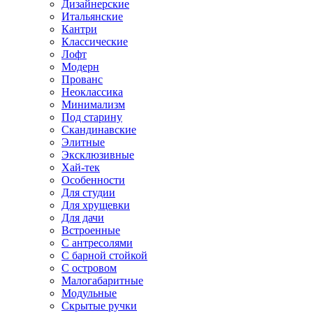
Дизайнерские
Итальянские
Кантри
Классические
Лофт
Модерн
Прованс
Неоклассика
Минимализм
Под старину
Скандинавские
Элитные
Эксклюзивные
Хай-тек
Особенности
Для студии
Для хрущевки
Для дачи
Встроенные
С антресолями
С барной стойкой
С островом
Малогабаритные
Модульные
Скрытые ручки