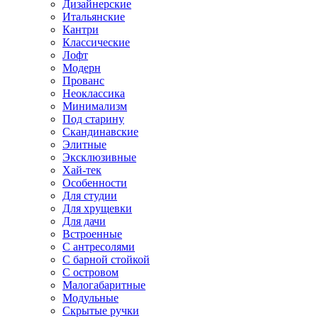
Дизайнерские
Итальянские
Кантри
Классические
Лофт
Модерн
Прованс
Неоклассика
Минимализм
Под старину
Скандинавские
Элитные
Эксклюзивные
Хай-тек
Особенности
Для студии
Для хрущевки
Для дачи
Встроенные
С антресолями
С барной стойкой
С островом
Малогабаритные
Модульные
Скрытые ручки