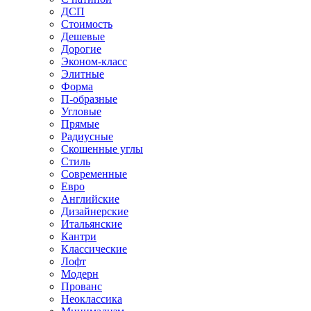
ДСП
Стоимость
Дешевые
Дорогие
Эконом-класс
Элитные
Форма
П-образные
Угловые
Прямые
Радиусные
Скошенные углы
Стиль
Современные
Евро
Английские
Дизайнерские
Итальянские
Кантри
Классические
Лофт
Модерн
Прованс
Неоклассика