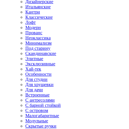
Дизайнерские
Итальянские
Кантри
Классические
Лофт
Модерн
Прованс
Неоклассика
Минимализм
Под старину
Скандинавские
Элитные
Эксклюзивные
Хай-тек
Особенности
Для студии
Для хрущевки
Для дачи
Встроенные
С антресолями
С барной стойкой
С островом
Малогабаритные
Модульные
Скрытые ручки