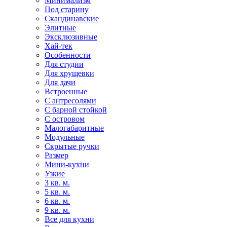
Минимализм
Под старину
Скандинавские
Элитные
Эксклюзивные
Хай-тек
Особенности
Для студии
Для хрущевки
Для дачи
Встроенные
С антресолями
С барной стойкой
С островом
Малогабаритные
Модульные
Скрытые ручки
Размер
Мини-кухни
Узкие
3 кв. м.
5 кв. м.
6 кв. м.
9 кв. м.
Все для кухни