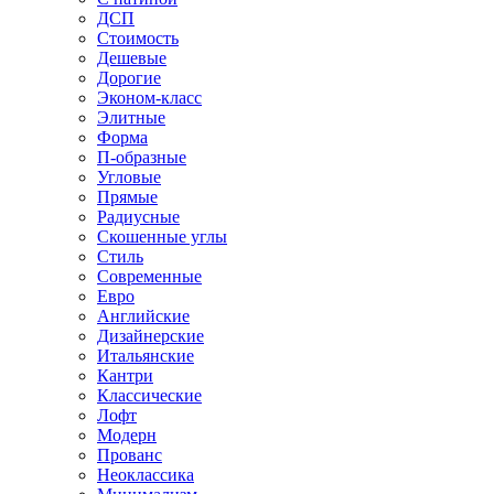
ДСП
Стоимость
Дешевые
Дорогие
Эконом-класс
Элитные
Форма
П-образные
Угловые
Прямые
Радиусные
Скошенные углы
Стиль
Современные
Евро
Английские
Дизайнерские
Итальянские
Кантри
Классические
Лофт
Модерн
Прованс
Неоклассика