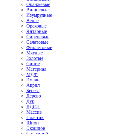
Оранжевые
Вишневые
Изумрудные
Венге
Ореховые
Янтарные
Сиреневые
Салатовые
Фиолетовые
Мятные
Золотые
Синие
Материал
МДФ
Эмаль
Акрил
Береза
Дерево
Дуб
ЛДСП
Массив
Пластик
Шпон
Экошпон
С патиной