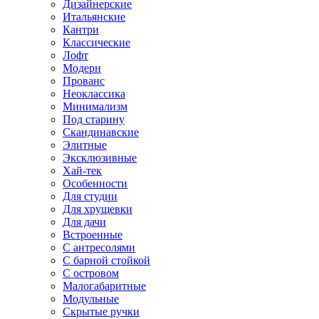
Дизайнерские
Итальянские
Кантри
Классические
Лофт
Модерн
Прованс
Неоклассика
Минимализм
Под старину
Скандинавские
Элитные
Эксклюзивные
Хай-тек
Особенности
Для студии
Для хрущевки
Для дачи
Встроенные
С антресолями
С барной стойкой
С островом
Малогабаритные
Модульные
Скрытые ручки