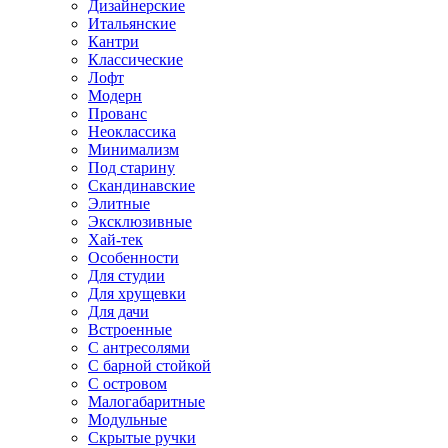
Дизайнерские
Итальянские
Кантри
Классические
Лофт
Модерн
Прованс
Неоклассика
Минимализм
Под старину
Скандинавские
Элитные
Эксклюзивные
Хай-тек
Особенности
Для студии
Для хрущевки
Для дачи
Встроенные
С антресолями
С барной стойкой
С островом
Малогабаритные
Модульные
Скрытые ручки