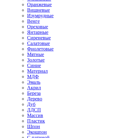
Оранжевые
Вишневые
Изумрудные
Венге
Ореховые
Янтарные
Сиреневые
Салатовые
Фиолетовые
Мятные
Золотые
Синие
Материал
МДФ
Эмаль
Акрил
Береза
Дерево
Дуб
ЛДСП
Массив
Пластик
Шпон
Экошпон
С патиной