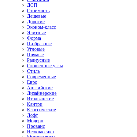
ДСП
Стоимость
Дешевые
Дорогие
Эконом-класс
Элитные
Форма
П-образные
Угловые
Прямые
Радиусные
Скошенные углы
Стиль
Современные
Евро
Английские
Дизайнерские
Итальянские
Кантри
Классические
Лофт
Модерн
Прованс
Неоклассика