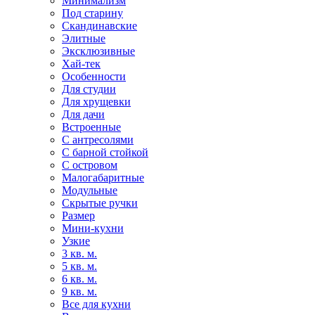
Минимализм
Под старину
Скандинавские
Элитные
Эксклюзивные
Хай-тек
Особенности
Для студии
Для хрущевки
Для дачи
Встроенные
С антресолями
С барной стойкой
С островом
Малогабаритные
Модульные
Скрытые ручки
Размер
Мини-кухни
Узкие
3 кв. м.
5 кв. м.
6 кв. м.
9 кв. м.
Все для кухни