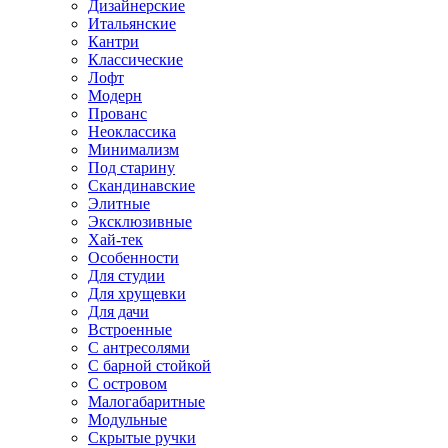
Дизайнерские
Итальянские
Кантри
Классические
Лофт
Модерн
Прованс
Неоклассика
Минимализм
Под старину
Скандинавские
Элитные
Эксклюзивные
Хай-тек
Особенности
Для студии
Для хрущевки
Для дачи
Встроенные
С антресолями
С барной стойкой
С островом
Малогабаритные
Модульные
Скрытые ручки