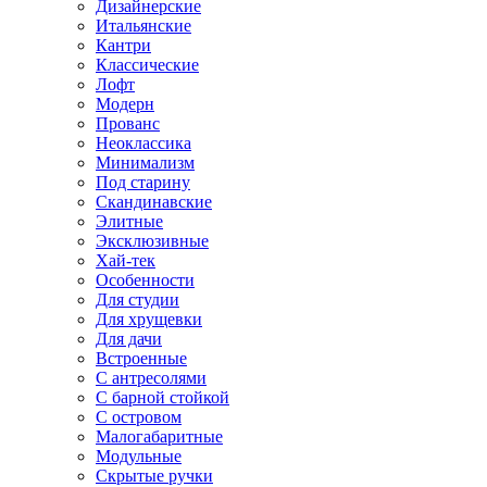
Дизайнерские
Итальянские
Кантри
Классические
Лофт
Модерн
Прованс
Неоклассика
Минимализм
Под старину
Скандинавские
Элитные
Эксклюзивные
Хай-тек
Особенности
Для студии
Для хрущевки
Для дачи
Встроенные
С антресолями
С барной стойкой
С островом
Малогабаритные
Модульные
Скрытые ручки