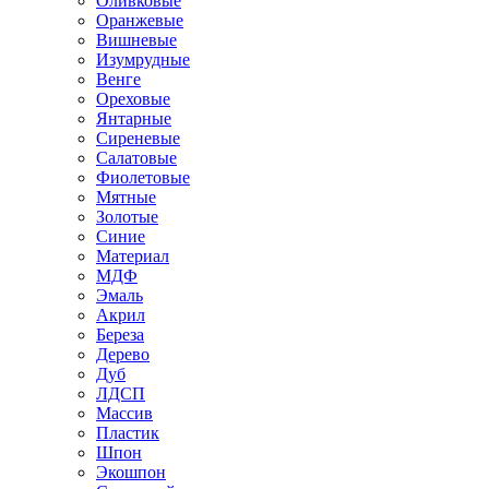
Оливковые
Оранжевые
Вишневые
Изумрудные
Венге
Ореховые
Янтарные
Сиреневые
Салатовые
Фиолетовые
Мятные
Золотые
Синие
Материал
МДФ
Эмаль
Акрил
Береза
Дерево
Дуб
ЛДСП
Массив
Пластик
Шпон
Экошпон