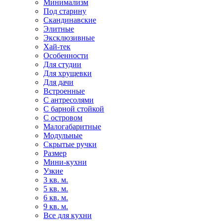
Минимализм
Под старину
Скандинавские
Элитные
Эксклюзивные
Хай-тек
Особенности
Для студии
Для хрущевки
Для дачи
Встроенные
С антресолями
С барной стойкой
С островом
Малогабаритные
Модульные
Скрытые ручки
Размер
Мини-кухни
Узкие
3 кв. м.
5 кв. м.
6 кв. м.
9 кв. м.
Все для кухни