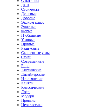
С патиной
ДСП
Стоимость
Дешевые
Дорогие
Эконом-класс
Элитные
Форма
П-образные
Угловые
Прямые
Радиусные
Скошенные углы
Стиль
Современные
Евро
Английские
Дизайнерские
Итальянские
Кантри
Классические
Лофт
Модерн
Прованс
Неоклассика