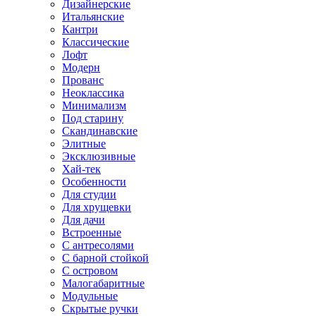
Дизайнерские
Итальянские
Кантри
Классические
Лофт
Модерн
Прованс
Неоклассика
Минимализм
Под старину
Скандинавские
Элитные
Эксклюзивные
Хай-тек
Особенности
Для студии
Для хрущевки
Для дачи
Встроенные
С антресолями
С барной стойкой
С островом
Малогабаритные
Модульные
Скрытые ручки