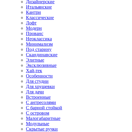
Дизайнерские
Итальянские
Кантри
Классические
Лофт
Модерн
Прованс
Неоклассика
Минимализм
Под старину
Скандинавские
Элитные
Эксклюзивные
Хай-тек
Особенности
Для студии
Для хрущевки
Для дачи
Встроенные
С антресолями
С барной стойкой
С островом
Малогабаритные
Модульные
Скрытые ручки