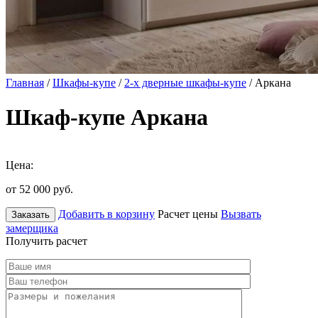
Главная
/
Шкафы-купе
/
2-х дверные шкафы-купе
/ Аркана
Шкаф-купе Аркана
Цена:
от 52 000
руб.
Добавить в корзину
Расчет цены
Вызвать
Заказать
замерщика
Получить расчет