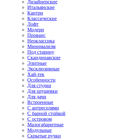
Дизайнерские
Итальянские
Кантри
Классические
Лофт
Модерн
Прованс
Неоклассика
Минимализм
Под старину
Скандинавские
Элитные
Эксклюзивные
Хай-тек
Особенности
Для студии
Для хрущевки
Для дачи
Встроенные
С антресолями
С барной стойкой
С островом
Малогабаритные
Модульные
Скрытые ручки