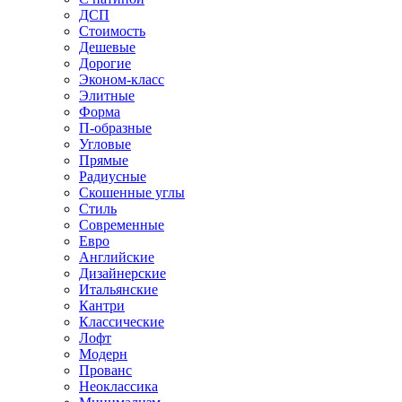
ДСП
Стоимость
Дешевые
Дорогие
Эконом-класс
Элитные
Форма
П-образные
Угловые
Прямые
Радиусные
Скошенные углы
Стиль
Современные
Евро
Английские
Дизайнерские
Итальянские
Кантри
Классические
Лофт
Модерн
Прованс
Неоклассика