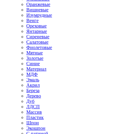
Оранжевые
Вишневые
Изумрудные
Венге
Ореховые
Янтарные
Сиреневые
Салатовые
Фиолетовые
Мятные
Золотые
Синие
Материал
МДФ
Эмаль
Акрил
Береза
Дерево
Дуб
ЛДСП
Массив
Пластик
Шпон
Экошпон
С патиной