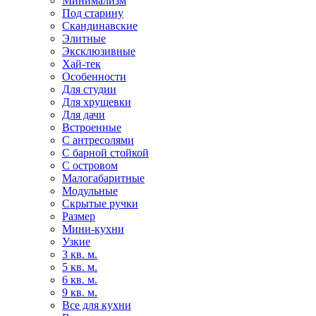
Минимализм
Под старину
Скандинавские
Элитные
Эксклюзивные
Хай-тек
Особенности
Для студии
Для хрущевки
Для дачи
Встроенные
С антресолями
С барной стойкой
С островом
Малогабаритные
Модульные
Скрытые ручки
Размер
Мини-кухни
Узкие
3 кв. м.
5 кв. м.
6 кв. м.
9 кв. м.
Все для кухни