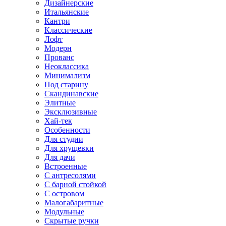
Дизайнерские
Итальянские
Кантри
Классические
Лофт
Модерн
Прованс
Неоклассика
Минимализм
Под старину
Скандинавские
Элитные
Эксклюзивные
Хай-тек
Особенности
Для студии
Для хрущевки
Для дачи
Встроенные
С антресолями
С барной стойкой
С островом
Малогабаритные
Модульные
Скрытые ручки