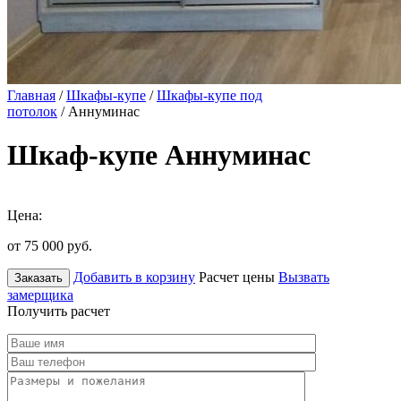
Главная
/
Шкафы-купе
/
Шкафы-купе под
потолок
/ Аннуминас
Шкаф-купе Аннуминас
Цена:
от 75 000
руб.
Добавить в корзину
Расчет цены
Вызвать
Заказать
замерщика
Получить расчет