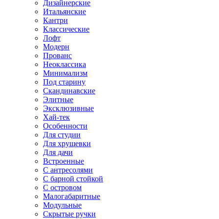
Дизайнерские
Итальянские
Кантри
Классические
Лофт
Модерн
Прованс
Неоклассика
Минимализм
Под старину
Скандинавские
Элитные
Эксклюзивные
Хай-тек
Особенности
Для студии
Для хрущевки
Для дачи
Встроенные
С антресолями
С барной стойкой
С островом
Малогабаритные
Модульные
Скрытые ручки