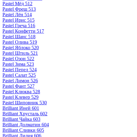
Pastel Мёд 512
Pastel Фреш 513
Pastel Лён 514
Pastel Ирис 515
Pastel Греча 516
Pastel Конфетти 517
Pastel Шанс 518
Pastel Олива 519
Pastel Яблоко 520
Pastel Штиль 521
Pastel Озон 522
Pastel Зима 523
Pastel Пепел 524
Pastel Салат 525
Pastel Лимон 526
Pastel Фант 527
Pastel Клюква 528
Pastel Клевер 529
Pastel Шиповник 530
Brilliant Иней 601
Brilliant Хрусталь 602
Brilliant Чайка 603
Brilliant Долматин 604
Brilliant Сливки 605
Brilliant Лилия 606