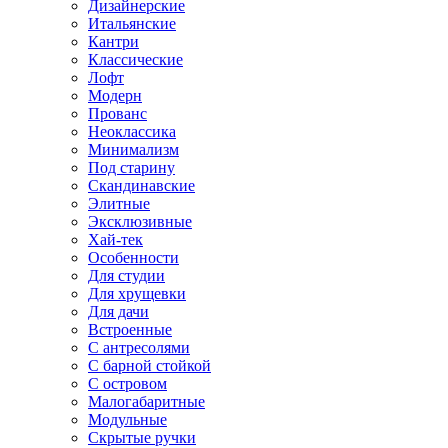
Дизайнерские
Итальянские
Кантри
Классические
Лофт
Модерн
Прованс
Неоклассика
Минимализм
Под старину
Скандинавские
Элитные
Эксклюзивные
Хай-тек
Особенности
Для студии
Для хрущевки
Для дачи
Встроенные
С антресолями
С барной стойкой
С островом
Малогабаритные
Модульные
Скрытые ручки