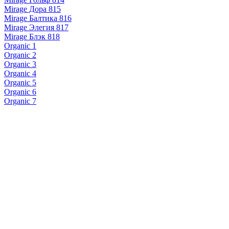
Mirage Дора 815
Mirage Балтика 816
Mirage Элегия 817
Mirage Блэк 818
Organic 1
Organic 2
Organic 3
Organic 4
Organic 5
Organic 6
Organic 7