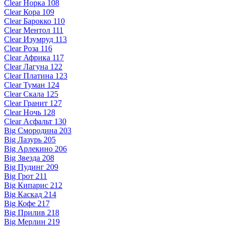
Clear Норка 108
Clear Кора 109
Clear Барокко 110
Clear Ментол 111
Clear Изумруд 113
Clear Роза 116
Clear Африка 117
Clear Лагуна 122
Clear Платина 123
Clear Туман 124
Clear Скала 125
Clear Гранит 127
Clear Ночь 128
Clear Асфальт 130
Big Смородина 203
Big Лазурь 205
Big Арлекино 206
Big Звезда 208
Big Пудинг 209
Big Грот 211
Big Кипарис 212
Big Каскад 214
Big Кофе 217
Big Прилив 218
Big Мерлин 219