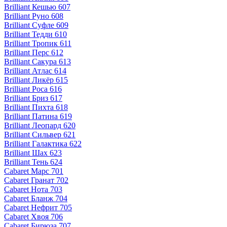
Brilliant Кешью 607
Brilliant Руно 608
Brilliant Суфле 609
Brilliant Тедди 610
Brilliant Тропик 611
Brilliant Перс 612
Brilliant Сакура 613
Brilliant Атлас 614
Brilliant Ликёр 615
Brilliant Роса 616
Brilliant Бриз 617
Brilliant Пихта 618
Brilliant Патина 619
Brilliant Леопард 620
Brilliant Сильвер 621
Brilliant Галактика 622
Brilliant Шах 623
Brilliant Тень 624
Cabaret Марс 701
Cabaret Гранат 702
Cabaret Нота 703
Cabaret Бланж 704
Cabaret Нефрит 705
Cabaret Хвоя 706
Cabaret Бирюза 707