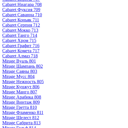
Cabaret Ниагара 708
Cabaret Фуксия 709
Cabaret Саванна 710
Cabaret Коньяк 711
Cabaret Серпия 712
Cabaret Мокко 713
Cabaret Танго 714
Cabaret Хром 715
Cabaret Графит 716
Cabaret Комета 717
Cabaret Алмаз 718
Mirage Вуаль 801
Mirage Шампань 802
Mirage Саяны 803
Mirage Мусс 804
Mirage Нежность 805
Mirage Кунжут 806
Mirage Манго 807
Mirage Арабика 808
Mirage Винтаж 809
Mirage Гретта 810
Mirage Фламенко 811
Mirage Шелест 812
Mirage Сабрита 813
Mirage Гольф 814