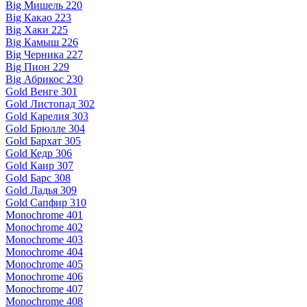
Big Мишель 220
Big Какао 223
Big Хаки 225
Big Камыш 226
Big Черника 227
Big Пион 229
Big Абрикос 230
Gold Венге 301
Gold Листопад 302
Gold Карелия 303
Gold Брюлле 304
Gold Бархат 305
Gold Кедр 306
Gold Каир 307
Gold Барс 308
Gold Ладья 309
Gold Сапфир 310
Monochrome 401
Monochrome 402
Monochrome 403
Monochrome 404
Monochrome 405
Monochrome 406
Monochrome 407
Monochrome 408