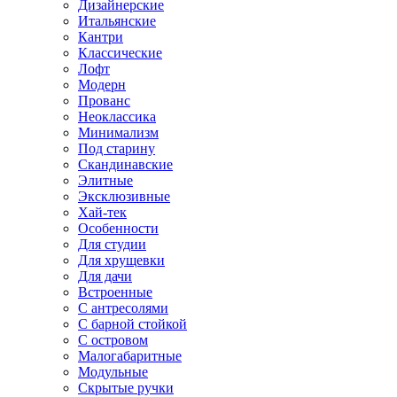
Дизайнерские
Итальянские
Кантри
Классические
Лофт
Модерн
Прованс
Неоклассика
Минимализм
Под старину
Скандинавские
Элитные
Эксклюзивные
Хай-тек
Особенности
Для студии
Для хрущевки
Для дачи
Встроенные
С антресолями
С барной стойкой
С островом
Малогабаритные
Модульные
Скрытые ручки