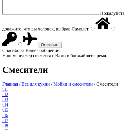
Пожалуйста,
докажите, что вы человек, выбрав
Самолёт
.
Спасибо за Ваше сообщение!
Наш менеджер свяжется с Вами в ближайшее время.
Смесители
Главная
/
Все для кухни
/
Мойки и смесители
/
Смесители
ul1
ul2
ul3
ul4
ul5
ul6
ul7
ul8