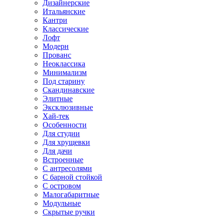
Дизайнерские
Итальянские
Кантри
Классические
Лофт
Модерн
Прованс
Неоклассика
Минимализм
Под старину
Скандинавские
Элитные
Эксклюзивные
Хай-тек
Особенности
Для студии
Для хрущевки
Для дачи
Встроенные
С антресолями
С барной стойкой
С островом
Малогабаритные
Модульные
Скрытые ручки