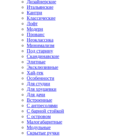
Дизайнерские
Итальянские
Кантри
Классические
Лофт
Модерн
Прованс
Неоклассика
Минимализм
Под старину
Скандинавские
Элитные
Эксклюзивные
Хай-тек
Особенности
Для студии
Для хрущевки
Для дачи
Встроенные
С антресолями
С барной стойкой
С островом
Малогабаритные
Модульные
Скрытые ручки