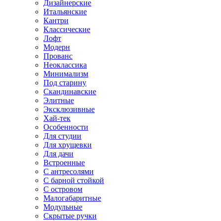
Дизайнерские
Итальянские
Кантри
Классические
Лофт
Модерн
Прованс
Неоклассика
Минимализм
Под старину
Скандинавские
Элитные
Эксклюзивные
Хай-тек
Особенности
Для студии
Для хрущевки
Для дачи
Встроенные
С антресолями
С барной стойкой
С островом
Малогабаритные
Модульные
Скрытые ручки