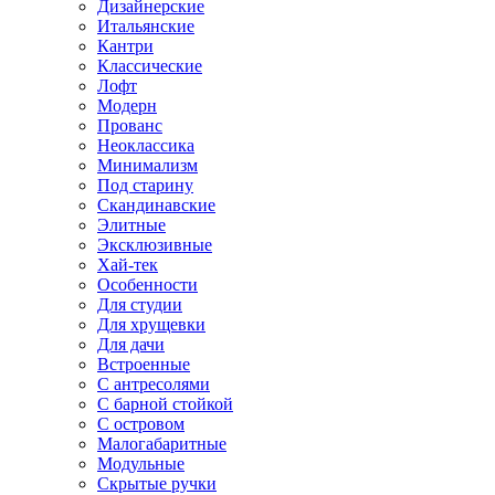
Дизайнерские
Итальянские
Кантри
Классические
Лофт
Модерн
Прованс
Неоклассика
Минимализм
Под старину
Скандинавские
Элитные
Эксклюзивные
Хай-тек
Особенности
Для студии
Для хрущевки
Для дачи
Встроенные
С антресолями
С барной стойкой
С островом
Малогабаритные
Модульные
Скрытые ручки