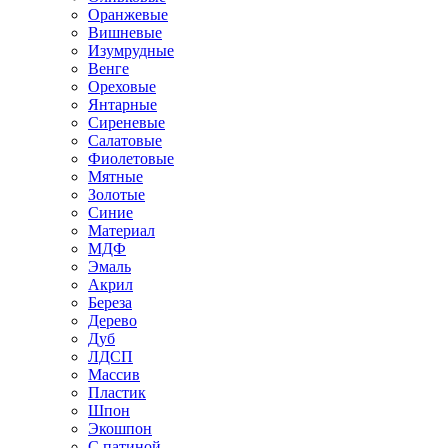
Оранжевые
Вишневые
Изумрудные
Венге
Ореховые
Янтарные
Сиреневые
Салатовые
Фиолетовые
Мятные
Золотые
Синие
Материал
МДФ
Эмаль
Акрил
Береза
Дерево
Дуб
ЛДСП
Массив
Пластик
Шпон
Экошпон
С патиной