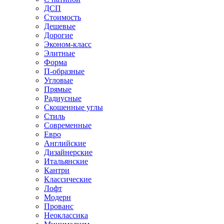
ДСП
Стоимость
Дешевые
Дорогие
Эконом-класс
Элитные
Форма
П-образные
Угловые
Прямые
Радиусные
Скошенные углы
Стиль
Современные
Евро
Английские
Дизайнерские
Итальянские
Кантри
Классические
Лофт
Модерн
Прованс
Неоклассика