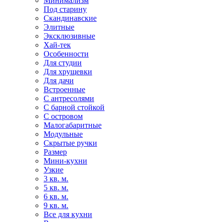
Минимализм
Под старину
Скандинавские
Элитные
Эксклюзивные
Хай-тек
Особенности
Для студии
Для хрущевки
Для дачи
Встроенные
С антресолями
С барной стойкой
С островом
Малогабаритные
Модульные
Скрытые ручки
Размер
Мини-кухни
Узкие
3 кв. м.
5 кв. м.
6 кв. м.
9 кв. м.
Все для кухни