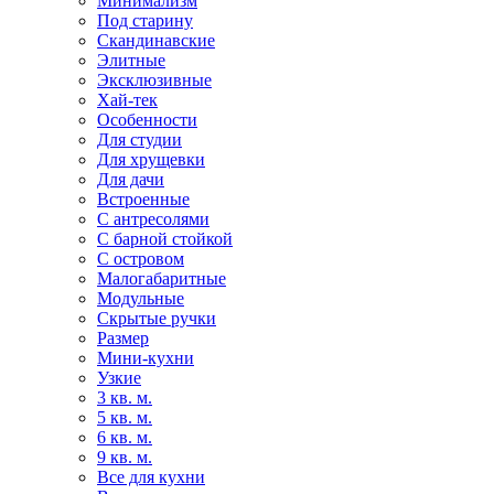
Минимализм
Под старину
Скандинавские
Элитные
Эксклюзивные
Хай-тек
Особенности
Для студии
Для хрущевки
Для дачи
Встроенные
С антресолями
С барной стойкой
С островом
Малогабаритные
Модульные
Скрытые ручки
Размер
Мини-кухни
Узкие
3 кв. м.
5 кв. м.
6 кв. м.
9 кв. м.
Все для кухни