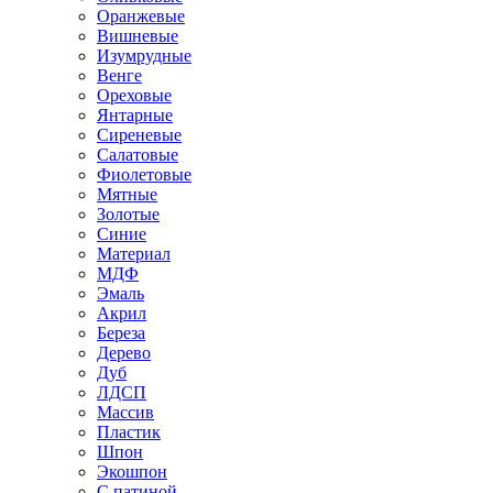
Оранжевые
Вишневые
Изумрудные
Венге
Ореховые
Янтарные
Сиреневые
Салатовые
Фиолетовые
Мятные
Золотые
Синие
Материал
МДФ
Эмаль
Акрил
Береза
Дерево
Дуб
ЛДСП
Массив
Пластик
Шпон
Экошпон
С патиной