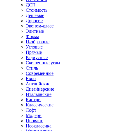
ДСП
Стоимость
Дешевые
Дорогие
Эконом-класс
Элитные
Форма
П-образные
Угловые
Прямые
Радиусные
Скошенные углы
Стиль
Современные
Евро
Английские
Дизайнерские
Итальянские
Кантри
Классические
Лофт
Модерн
Прованс
Неоклассика