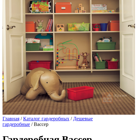
Главная
/
Каталог гардеробных
/
Дешевые
гардеробные
/ Вассер
Гардеробная Вассер