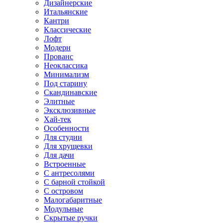
Дизайнерские
Итальянские
Кантри
Классические
Лофт
Модерн
Прованс
Неоклассика
Минимализм
Под старину
Скандинавские
Элитные
Эксклюзивные
Хай-тек
Особенности
Для студии
Для хрущевки
Для дачи
Встроенные
С антресолями
С барной стойкой
С островом
Малогабаритные
Модульные
Скрытые ручки