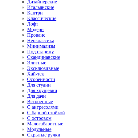
Дизайнерские
Итальянские
Кантри
Классические
Лофт
Модерн
Прованс
Неоклассика
Минимализм
Под старину
Скандинавские
Элитные
Эксклюзивные
Хай-тек
Особенности
Для студии
Для хрущевки
Для дачи
Встроенные
С антресолями
С барной стойкой
С островом
Малогабаритные
Модульные
Скрытые ручки