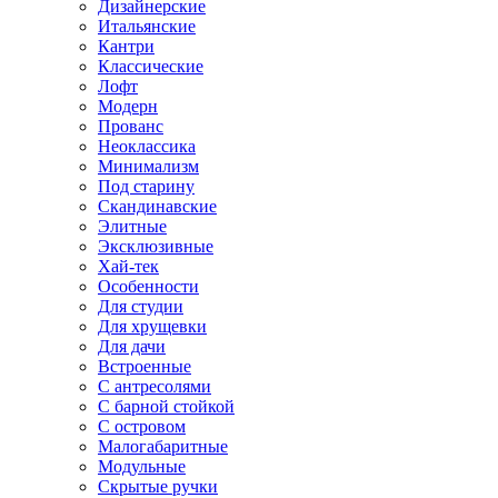
Дизайнерские
Итальянские
Кантри
Классические
Лофт
Модерн
Прованс
Неоклассика
Минимализм
Под старину
Скандинавские
Элитные
Эксклюзивные
Хай-тек
Особенности
Для студии
Для хрущевки
Для дачи
Встроенные
С антресолями
С барной стойкой
С островом
Малогабаритные
Модульные
Скрытые ручки