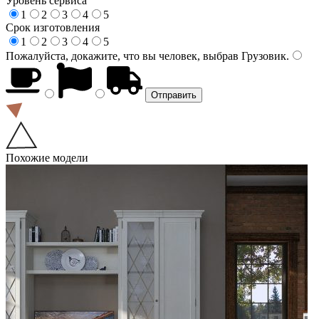
Уровень сервиса
1
2
3
4
5
Срок изготовления
1
2
3
4
5
Пожалуйста, докажите, что вы человек, выбрав
Грузовик
.
Похожие модели