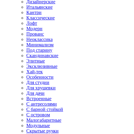
Дизайнерские
Итальянские
Кантри
Классические
Лофт
Модерн
Прованс
Неоклассика
Минимализм
Под старину
Скандинавские
Элитные
Эксклюзивные
Хай-тек
Особенности
Для студии
Для хрущевки
Для дачи
Встроенные
С антресолями
С барной стойкой
С островом
Малогабаритные
Модульные
Скрытые ручки