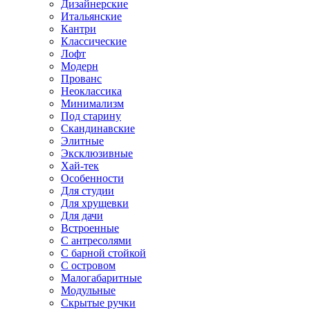
Дизайнерские
Итальянские
Кантри
Классические
Лофт
Модерн
Прованс
Неоклассика
Минимализм
Под старину
Скандинавские
Элитные
Эксклюзивные
Хай-тек
Особенности
Для студии
Для хрущевки
Для дачи
Встроенные
С антресолями
С барной стойкой
С островом
Малогабаритные
Модульные
Скрытые ручки