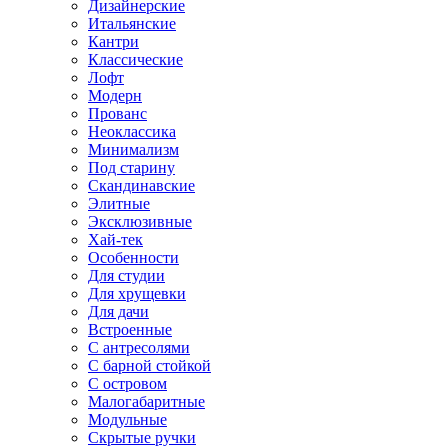
Дизайнерские
Итальянские
Кантри
Классические
Лофт
Модерн
Прованс
Неоклассика
Минимализм
Под старину
Скандинавские
Элитные
Эксклюзивные
Хай-тек
Особенности
Для студии
Для хрущевки
Для дачи
Встроенные
С антресолями
С барной стойкой
С островом
Малогабаритные
Модульные
Скрытые ручки