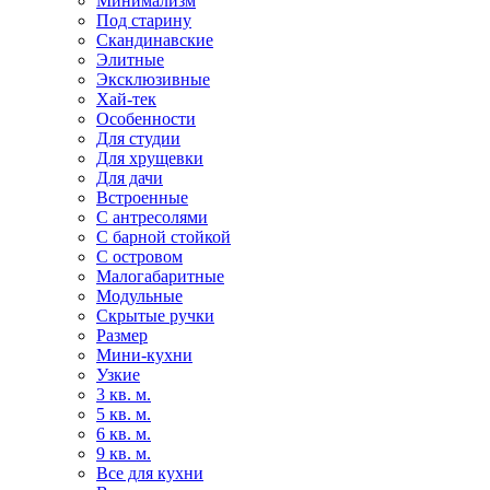
Минимализм
Под старину
Скандинавские
Элитные
Эксклюзивные
Хай-тек
Особенности
Для студии
Для хрущевки
Для дачи
Встроенные
С антресолями
С барной стойкой
С островом
Малогабаритные
Модульные
Скрытые ручки
Размер
Мини-кухни
Узкие
3 кв. м.
5 кв. м.
6 кв. м.
9 кв. м.
Все для кухни