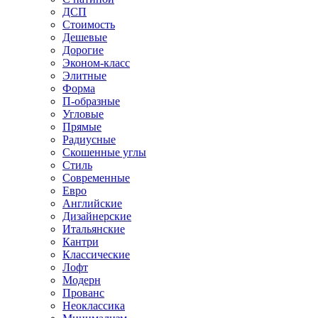
ДСП
Стоимость
Дешевые
Дорогие
Эконом-класс
Элитные
Форма
П-образные
Угловые
Прямые
Радиусные
Скошенные углы
Стиль
Современные
Евро
Английские
Дизайнерские
Итальянские
Кантри
Классические
Лофт
Модерн
Прованс
Неоклассика