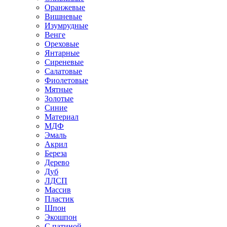
Оранжевые
Вишневые
Изумрудные
Венге
Ореховые
Янтарные
Сиреневые
Салатовые
Фиолетовые
Мятные
Золотые
Синие
Материал
МДФ
Эмаль
Акрил
Береза
Дерево
Дуб
ЛДСП
Массив
Пластик
Шпон
Экошпон
С патиной