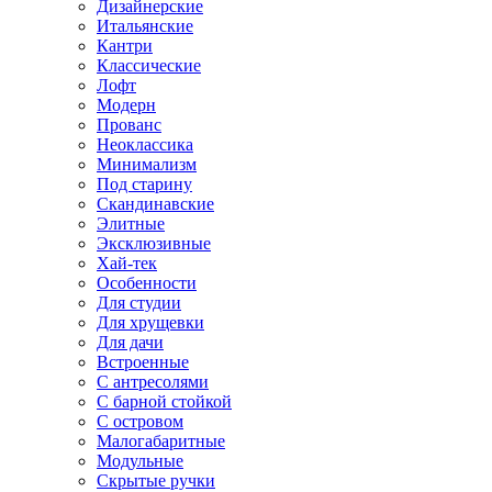
Дизайнерские
Итальянские
Кантри
Классические
Лофт
Модерн
Прованс
Неоклассика
Минимализм
Под старину
Скандинавские
Элитные
Эксклюзивные
Хай-тек
Особенности
Для студии
Для хрущевки
Для дачи
Встроенные
С антресолями
С барной стойкой
С островом
Малогабаритные
Модульные
Скрытые ручки